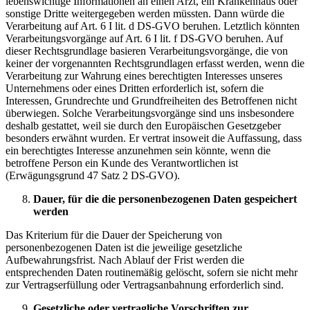
lebenswichtige Informationen an einen Arzt, ein Krankenhaus oder
sonstige Dritte weitergegeben werden müssten. Dann würde die
Verarbeitung auf Art. 6 I lit. d DS-GVO beruhen. Letztlich könnten
Verarbeitungsvorgänge auf Art. 6 I lit. f DS-GVO beruhen. Auf
dieser Rechtsgrundlage basieren Verarbeitungsvorgänge, die von
keiner der vorgenannten Rechtsgrundlagen erfasst werden, wenn die
Verarbeitung zur Wahrung eines berechtigten Interesses unseres
Unternehmens oder eines Dritten erforderlich ist, sofern die
Interessen, Grundrechte und Grundfreiheiten des Betroffenen nicht
überwiegen. Solche Verarbeitungsvorgänge sind uns insbesondere
deshalb gestattet, weil sie durch den Europäischen Gesetzgeber
besonders erwähnt wurden. Er vertrat insoweit die Auffassung, dass
ein berechtigtes Interesse anzunehmen sein könnte, wenn die
betroffene Person ein Kunde des Verantwortlichen ist
(Erwägungsgrund 47 Satz 2 DS-GVO).
Dauer, für die die personenbezogenen Daten gespeichert
werden
Das Kriterium für die Dauer der Speicherung von
personenbezogenen Daten ist die jeweilige gesetzliche
Aufbewahrungsfrist. Nach Ablauf der Frist werden die
entsprechenden Daten routinemäßig gelöscht, sofern sie nicht mehr
zur Vertragserfüllung oder Vertragsanbahnung erforderlich sind.
Gesetzliche oder vertragliche Vorschriften zur