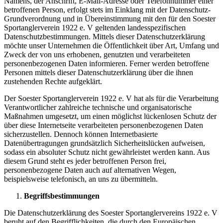
Namens, der Anschrift, E-Mail-Adresse oder Telefonnummer einer
betroffenen Person, erfolgt stets im Einklang mit der Datenschutz-
Grundverordnung und in Übereinstimmung mit den für den Soester
Sportanglerverein 1922 e. V geltenden landesspezifischen
Datenschutzbestimmungen. Mittels dieser Datenschutzerklärung
möchte unser Unternehmen die Öffentlichkeit über Art, Umfang und
Zweck der von uns erhobenen, genutzten und verarbeiteten
personenbezogenen Daten informieren. Ferner werden betroffene
Personen mittels dieser Datenschutzerklärung über die ihnen
zustehenden Rechte aufgeklärt.
Der Soester Sportanglerverein 1922 e. V hat als für die Verarbeitung
Verantwortlicher zahlreiche technische und organisatorische
Maßnahmen umgesetzt, um einen möglichst lückenlosen Schutz der
über diese Internetseite verarbeiteten personenbezogenen Daten
sicherzustellen. Dennoch können Internetbasierte
Datenübertragungen grundsätzlich Sicherheitslücken aufweisen,
sodass ein absoluter Schutz nicht gewährleistet werden kann. Aus
diesem Grund steht es jeder betroffenen Person frei,
personenbezogene Daten auch auf alternativen Wegen,
beispielsweise telefonisch, an uns zu übermitteln.
Begriffsbestimmungen
Die Datenschutzerklärung des Soester Sportanglervereins 1922 e. V
beruht auf den Begrifflichkeiten, die durch den Europäischen